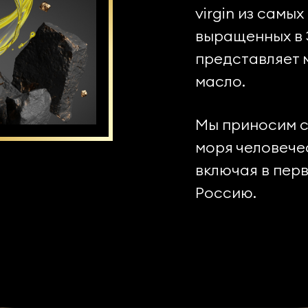
virgin из самы
выращенных в 
представляет 
масло.
Мы приносим с
моря человече
включая в пер
Россию.