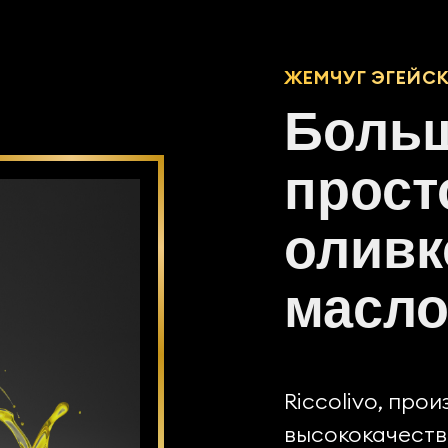
ЖЕМЧУГ ЭГЕЙС
Больш
прост
оливк
масло
Riccolivo, про
высококачеств