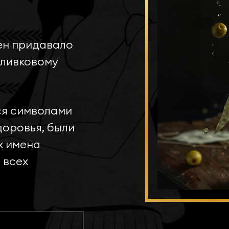
ен придавало
оливковому
ся символами
доровья, были
х имена
 всех