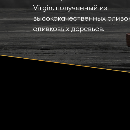
Virgin, полученный из
высококачественных оливок
оливковых деревьев.