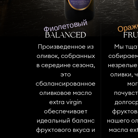
Фиолетовый
Ораж
BALANCED
FRU
Произведенное из
Мы тща
оливок, собранных
собираем
в середине сезона,
незрелые
это
оливки, 
сбалансированное
мо
оливковое масло
почувст
extra virgin
долгос
обеспечивает
фруктов
идеальный баланс
нашего ол
фруктового вкуса и
масла extr