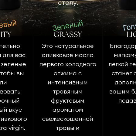
столу.
евый
Зеленый
Гол
ITY
GRASSY
LI
тельно
Это натуральное
Благода
 для вас
оливковое масло
мягкому
 зеленые
первого холодного
легкой те
чтобы вы
отжима с
станет 
гли
интенсивным
дополн
вовать
травяным
вашим б
рочный
фруктовым
подав
ый вкус
ароматом
ивкового
свежескошенной
a virgin.
травы и