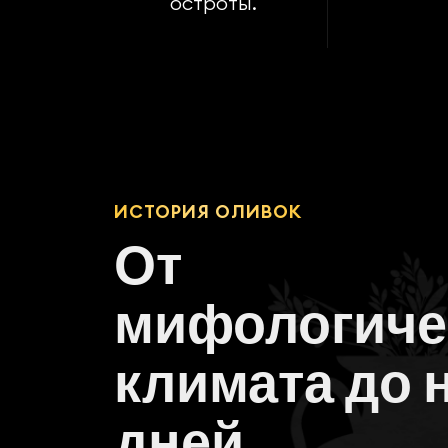
остроты.
ИСТОРИЯ ОЛИВОК
От
мифологиче
климата до 
дней