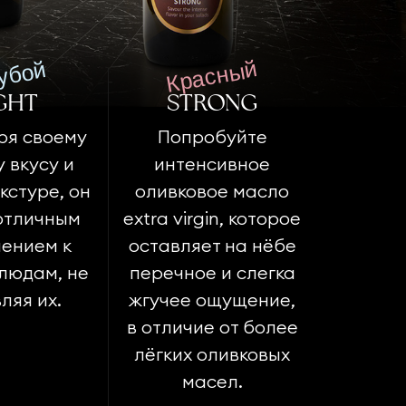
Красный
убой
GHT
STRONG
ря своему
Попробуйте
 вкусу и
интенсивное
кстуре, он
оливковое масло
отличным
extra virgin, которое
ением к
оставляет на нёбе
людам, не
перечное и слегка
ляя их.
жгучее ощущение,
в отличие от более
лёгких оливковых
масел.